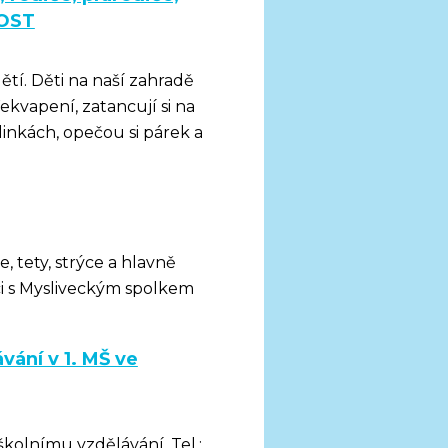
NOST
dětí. Děti na naší zahradě
ekvapení, zatancují si na
inkách, opečou si párek a
 tety, strýce a hlavně
ci s Mysliveckým spolkem
vání v 1. MŠ ve
školnímu vzdělávání. Tel.: