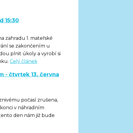
d 15:30
 na zahradu 1. mateřské
vání se zakončením u
ou plnit úkoly a vyrobí si
nku.
Celý článek
 - čtvrtek 13. června
říznivému počasí zrušena,
 konci v náhradním
 tento den nám již bude