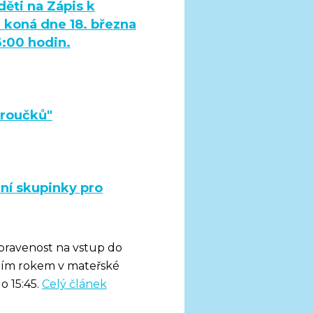
ěti na Zápis k
 koná dne 18. března
6:00 hodin.
broučků"
ní skupinky pro
řipravenost na vstup do
dním rokem v mateřské
o 15:45.
Celý článek