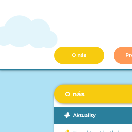
O nás
Pr
O nás
Aktuality