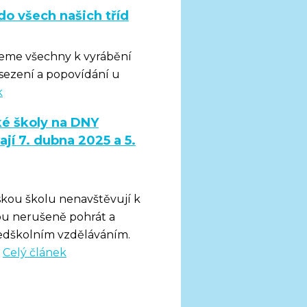
do všech našich tříd
veme všechny k vyrábění
sezení a popovídání u
k
é školy na DNY
í 7. dubna 2025 a 5.
skou školu nenavštěvují k
hou nerušeně pohrát a
 předškolním vzděláváním.
.
Celý článek