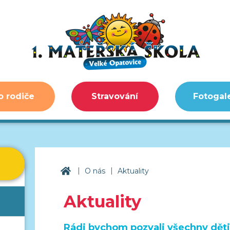
o rodiče
Stravování
Fotogal
|
|
1. mateřská škola Velké Opatovice
O nás
Aktuality
Aktuality
Rádi bychom pozvali všechny děti,