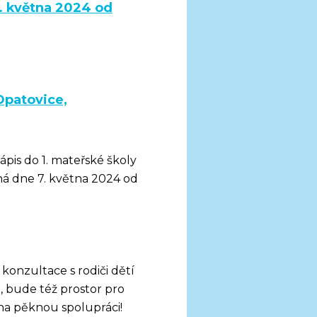
. května 2024 od
Opatovice,
ápis do 1. mateřské školy
oná dne 7. května 2024 od
konzultace s rodiči dětí
, bude též prostor pro
na pěknou spolupráci!