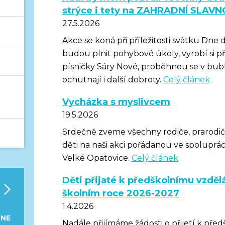
strýce i tety na ZAHRADNÍ SLAV
27.5.2026
Akce se koná při příležitosti svátku Dne 
budou plnit pohybové úkoly, vyrobí si př
písničky Sáry Nové, proběhnou se v bubl
ochutnají i další dobroty.
Celý článek
Vycházka s myslivcem
19.5.2026
Srdečně zveme všechny rodiče, prarodiče,
děti na naši akci pořádanou ve spoluprá
Velké Opatovice.
Celý článek
Děti přijaté k předškolnímu vzdělá
›
školním roce 2026-2027
1.4.2026
NE
Nadále přijímáme žádosti o přijetí k před