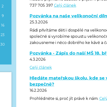
737 705 397
Celý článek
2
Pozvánka na naše velikonoční díl
9
25.3.2026
16
Rádi přivítáme děti i dospělé na velikono
23
společně si vyrobíme spoustu velikonoč
zakousneme i něco dobrého ke kávě a ča
30
Pozvánka - Zápis do naší MŠ 18. b
4.3.2026
Celý článek
Hledáte mateřskou školu, kde se v
bezpečně?
16.2.2026
Prohlédněte si, proč jít právě k nám.
Cel