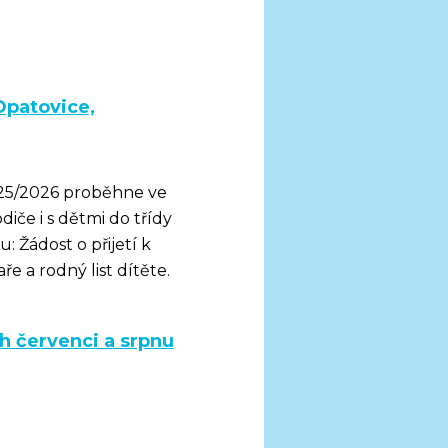
Opatovice,
2025/2026 proběhne ve
iče i s dětmi do třídy
: Žádost o přijetí k
e a rodný list dítěte.
h červenci a srpnu