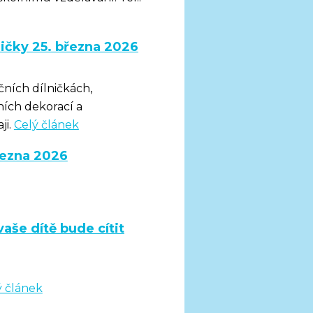
ničky 25. března 2026
čních dílničkách,
ních dekorací a
ji.
Celý článek
řezna 2026
aše dítě bude cítit
ý článek