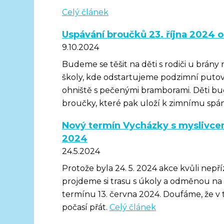
Celý článek
Uspávání broučků 23. října 2024 o
9.10.2024
Budeme se těšit na děti s rodiči u brány
školy, kde odstartujeme podzimní puto
ohniště s pečenými bramborami. Děti bud
broučky, které pak uloží k zimnímu spá
Nový termín Vycházky s myslivcem
2024
24.5.2024
Protože byla 24. 5. 2024 akce kvůli nep
projdeme si trasu s úkoly a odměnou na
termínu 13. června 2024. Doufáme, že v
počasí přát.
Celý článek