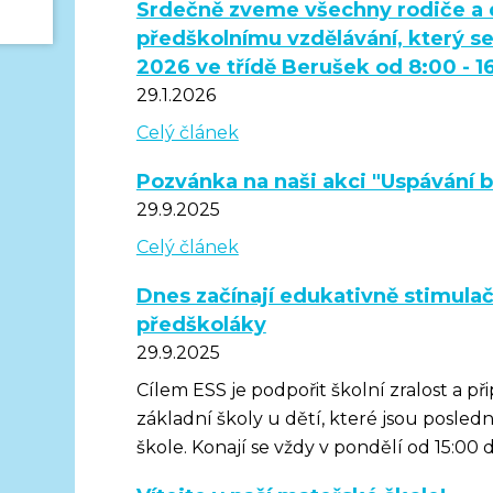
Srdečně zveme všechny rodiče a d
předškolnímu vzdělávání, který se
2026 ve třídě Berušek od 8:00 - 1
29.1.2026
Celý článek
Pozvánka na naši akci "Uspávání 
29.9.2025
Celý článek
Dnes začínají edukativně stimulač
předškoláky
29.9.2025
Cílem ESS je podpořit školní zralost a p
základní školy u dětí, které jsou posle
škole. Konají se vždy v pondělí od 15:00 d