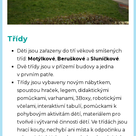
Třídy ​
Děti jsou zařazeny do tří věkově smíšených
tříd:
Motýlkové
,
Beruškové
a
Sluníčkové
.
Dvě třídy jsou v přízemí budovy a jedna
v prvním patře.
Třídy jsou vybaveny novým nábytkem,
spoustou hraček, legem, didaktickými
pomůckami, varhanami, 3Boxy, robotickými
včelami, interaktivní tabulí, pomůckami k
pohybovým aktivitám dětí, materiálem pro
tvořivé i výtvarné činnosti dětí. Ve třídách jsou
hrací kouty, nechybí ani místa k odpočinku a