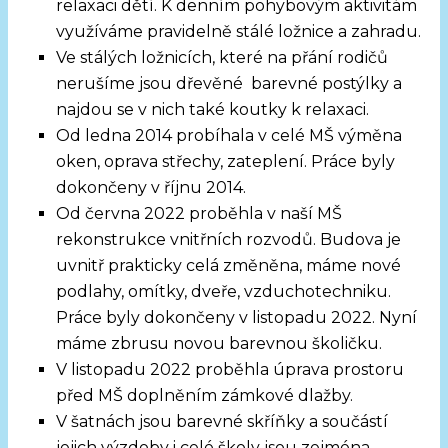
relaxaci dětí. K denním pohybovým aktivitám
využíváme pravidelně stálé ložnice a zahradu.
Ve stálých ložnicích, které na přání rodičů
nerušíme jsou dřevěné barevné postýlky a
najdou se v nich také koutky k relaxaci.
Od ledna 2014 probíhala v celé MŠ výměna
oken, oprava střechy, zateplení. Práce byly
dokončeny v říjnu 2014.
Od června 2022 proběhla v naší MŠ
rekonstrukce vnitřních rozvodů. Budova je
uvnitř prakticky celá změněna, máme nové
podlahy, omítky, dveře, vzduchotechniku.
Práce byly dokončeny v listopadu 2022. Nyní
máme zbrusu novou barevnou školičku.
V listopadu 2022 proběhla úprava prostoru
před MŠ doplněním zámkové dlažby.
V šatnách jsou barevné skříňky a součástí
jejich výzdoby i celé školy jsou zejména