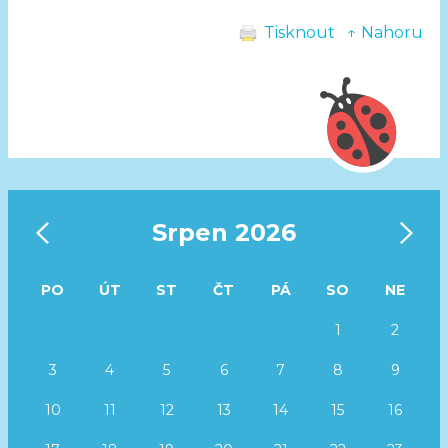
Tisknout
↑ Nahoru
‹
›
Srpen 2026
PO
ÚT
ST
ČT
PÁ
SO
NE
1
2
3
4
5
6
7
8
9
10
11
12
13
14
15
16