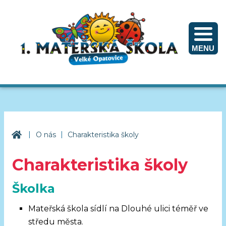
MENU
|
|
1. mateřská škola Velké Opatovice
O nás
Charakteristika školy
Charakteristika školy
Školka
Mateřská škola sídlí na Dlouhé ulici téměř ve
středu města.