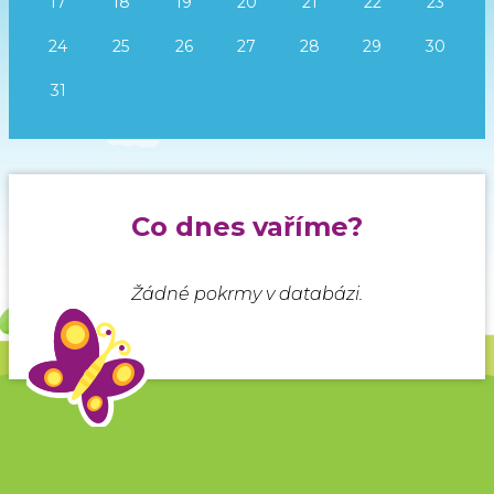
17
18
19
20
21
22
23
24
25
26
27
28
29
30
31
Co dnes vaříme?
Žádné pokrmy v databázi.