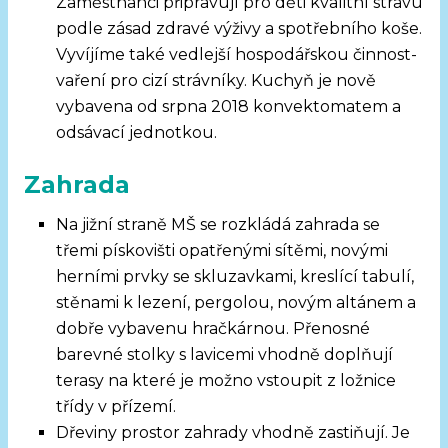
Zaměstnanci připravují pro děti kvalitní stravu
podle zásad zdravé výživy a spotřebního koše.
Vyvíjíme také vedlejší hospodářskou činnost-
vaření pro cizí strávníky. Kuchyň je nově
vybavena od srpna 2018 konvektomatem a
odsávací jednotkou.
Zahrada
Na jižní straně MŠ se rozkládá zahrada se
třemi pískovišti opatřenými sítěmi, novými
herními prvky se skluzavkami, kreslící tabulí,
stěnami k lezení, pergolou, novým altánem a
dobře vybavenu hračkárnou. Přenosné
barevné stolky s lavicemi vhodně doplňují
terasy na které je možno vstoupit z ložnice
třídy v přízemí.
Dřeviny prostor zahrady vhodně zastiňují. Je