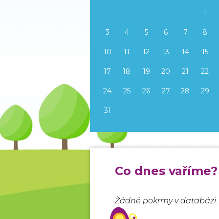
1
3
4
5
6
7
8
10
11
12
13
14
15
17
18
19
20
21
22
24
25
26
27
28
29
31
Co dnes vaříme?
Žádné pokrmy v databázi.