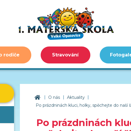
o rodiče
Stravování
Fotogal
|
|
|
1. mateřská škola Velké Opatovice
O nás
Aktuality
Po prázdninách kluci, holky, spěchejte do naší 
Po prázdninách kluc