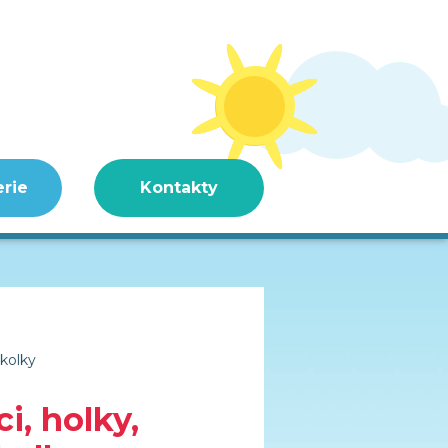
erie
Kontakty
školky
i, holky,