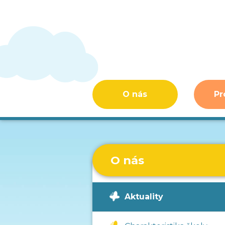
O nás
Pr
O nás
Aktuality