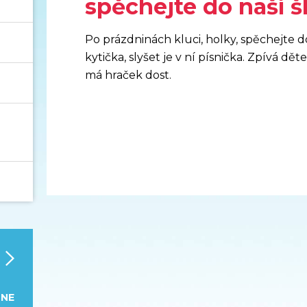
spěchejte do naší š
Po prázdninách kluci, holky, spěchejte do
kytička, slyšet je v ní písnička. Zpívá dě
má hraček dost.
›
NE