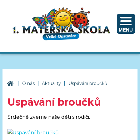
MENU
|
|
|
1. mateřská škola Velké Opatovice
O nás
Aktuality
Uspávání broučků
Uspávání broučků
Srdečně zveme naše děti s rodiči.