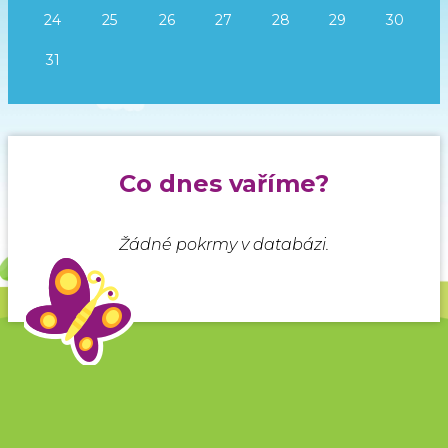
24
25
26
27
28
29
30
31
Co dnes vaříme?
Žádné pokrmy v databázi.