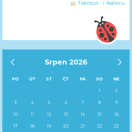
Tisknout
↑ Nahoru
‹
›
Srpen 2026
PO
ÚT
ST
ČT
PÁ
SO
NE
1
2
3
4
5
6
7
8
9
10
11
12
13
14
15
16
17
18
19
20
21
22
23