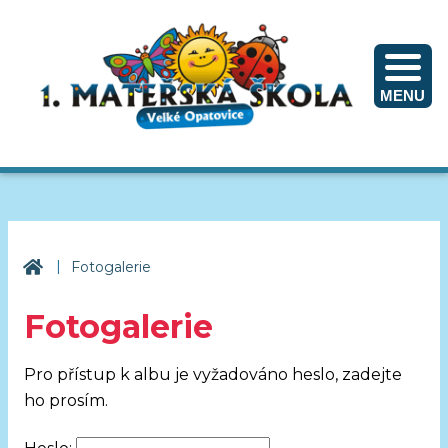
MENU
|
1. mateřská škola Velké Opatovice
Fotogalerie
Fotogalerie
Pro přístup k albu je vyžadováno heslo, zadejte
ho prosím.