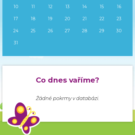
10
11
12
13
14
15
16
17
18
19
20
21
22
23
24
25
26
27
28
29
30
31
Co dnes vaříme?
Žádné pokrmy v databázi.