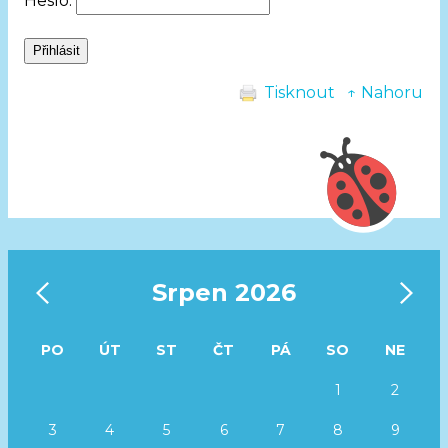
Heslo:
Tisknout
↑ Nahoru
‹
›
Srpen 2026
PO
ÚT
ST
ČT
PÁ
SO
NE
1
2
3
4
5
6
7
8
9